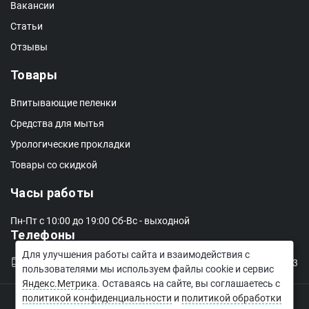
Вакансии
Статьи
Отзывы
Товары
Впитывающие пеленки
Средства для мытья
Урологические прокладки
Товары со скидкой
Часы работы
Пн-Пт с 10:00 до 19:00
Сб-Вс - выходной
Телефоны
Для улучшения работы сайта и взаимодействия с
+7 (499) 673-01-31
+7 (977) 890-22-54
+7 (901) 725-52-13
пользователями мы используем файлы cookie и сервис
Яндекс.Метрика
. Оставаясь на сайте, вы соглашаетесь с
политикой конфиденциальности
и
политикой обработки
© 2026 Центр социального обслуживания "Невозраст"