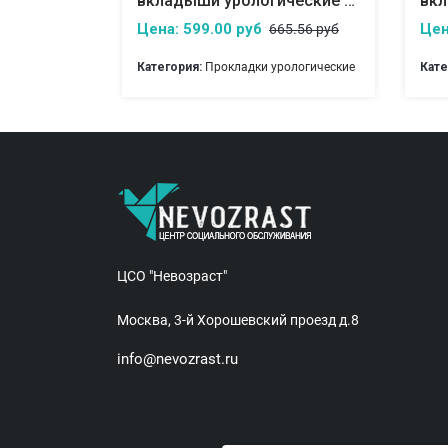
вкладыши урологические для мужчин seni man normal
вкладыши урологические для мужчин seni man normal
Цена: 599.00 руб
Цен
65.56 руб
665.56 руб
рологические
Категория:
Прокладки урологические
Кате
ЦСО "Невозраст"
Москва, 3-й Хорошевский проезд д.8
info@nevozrast.ru