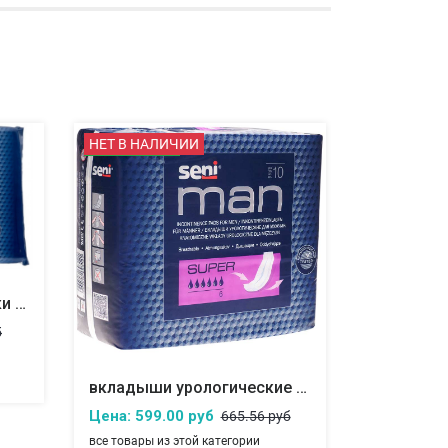
СКИДКА 10%
НЕТ В НАЛИЧИИ
Урологические прокладки для мужчин SENI MAN Super
5
вкладыши урологические для мужчин seni man super
Цена: 599.00 руб
665.56 руб
все товары из этой категории