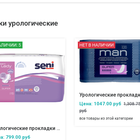
ки урологические
АЛИЧИИ: 5
СКИДКА 20%
НЕТ В НАЛИЧИИ
Цена: 1047.00 руб
1,308.7
руб
все товары из этой категории
Урологические прокладки для женщин SENI LADY Super
а: 799.00 руб