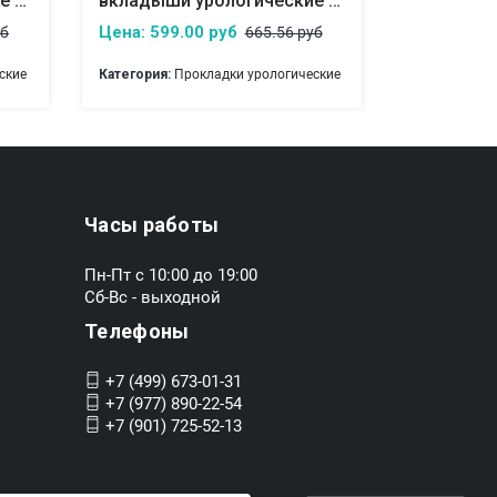
вкладыши урологические для мужчин seni man normal
вкладыши урологические для мужчин seni man normal
Цена: 599.00 руб
Цена: 599
уб
665.56 руб
ские
Категория:
Прокладки урологические
Категория:
П
Часы работы
Пн-Пт с 10:00 до 19:00
Сб-Вс - выходной
Телефоны
+7 (499) 673-01-31
+7 (977) 890-22-54
+7 (901) 725-52-13