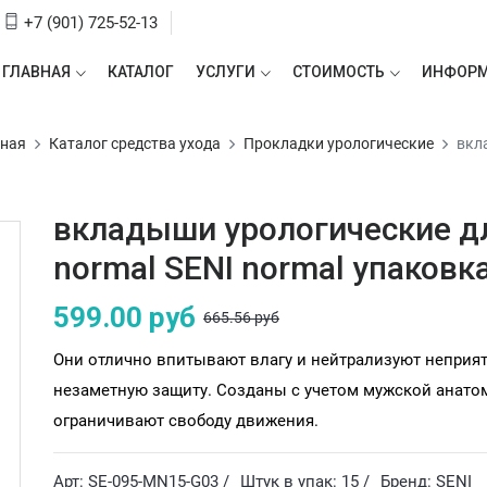
+7 (901) 725-52-13
ГЛАВНАЯ
КАТАЛОГ
УСЛУГИ
СТОИМОСТЬ
ИНФОР
вная
Каталог средства ухода
Прокладки урологические
вкл
вкладыши урологические д
normal SENI normal упаковк
599.00 руб
665.56 руб
Они отлично впитывают влагу и нейтрализуют неприя
незаметную защиту. Созданы с учетом мужской анатом
ограничивают свободу движения.
Арт: SE-095-MN15-G03 /
Штук в упак: 15 /
Бренд: SENI